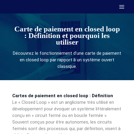
Aller
au
contenu
Carte de paiement en closed loop
: Définition et pourquoi les
utiliser
Découvrez le fonctionnement d’une carte de paiement
en closed loop par rapport à un système ouvert
classique.
Cartes de paiement en closed loop : Définition
Le « Closed Loop » est un anglicisme très utilisé en
développement pour évoquer un système littéralement
conçu en « circuit fermé ou en boucle fermée ».
Souvent conçus pour être autonomes, les circuits
fermés sont des processus qui, par définition, visent à