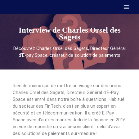
Aller
au
contenu
Interview de Charles Orsel des
Sagets
Découvrez Charles Orsel des Sagets, Directeur Général
d’E-pay Space, créateur de solution de paiements
Rien de mieux que de mettre un visage sur des noms.
Charles Orsel des Sagets, Directeur Général d’E-Pay
Space est entré dans notre boîte à questions. Habitué
du secteur des FinTech, c’est en plus un expert en
sécurité et en télécommunication. Il a créé E-Pay
Space avec d’autres maîtres Jedi de la finance en 2016
en vue de répondre un vrai besoin client : celui d’avoir
des solutions de paiements sur-mesure !