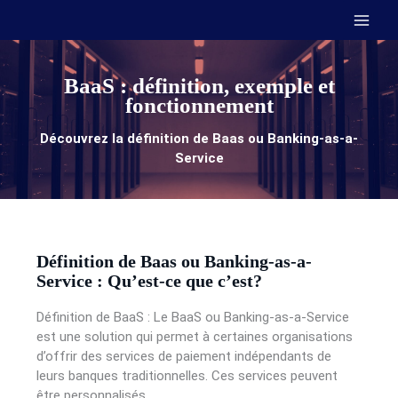
Aller
au
contenu
BaaS : définition, exemple et
fonctionnement
Découvrez la définition de Baas ou Banking-as-a-
Service
Définition de Baas ou Banking-as-a-
Service : Qu’est-ce que c’est?
Définition de BaaS : Le BaaS ou Banking-as-a-Service
est une solution qui permet à certaines organisations
d’offrir des services de paiement indépendants de
leurs banques traditionnelles. Ces services peuvent
être personnalisés.